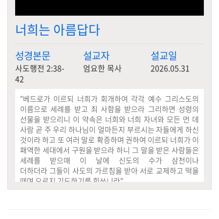
너희는 아름답다
성경본문
설교자
설교일
사도행전 2:38-
엄요한 목사
2026.05.31
42
"
베드로가 이르되 너희가 회개하여 각각 예수 그리스도의
이름으로 세례를 받고 죄 사함을 받으라 그리하면 성령의
선물을 받으리니 이 약속은 너희와 너희 자녀와 모든 먼 데
사람 곧 주 우리 하나님이 얼마든지 부르시는 자들에게 하신
것이라 하고 또 여러 말로 확증하며 권하여 이르되 너희가 이
패역한 세대에서 구원을 받으라 하니 그 말을 받은 사람들은
세례를 받으매 이 날에 신도의 수가 삼천이나
더하더라 그들이 사도의 가르침을 받아 서로 교제하고 떡을
떼며 오로지 기도하기를 힘쓰니라
"