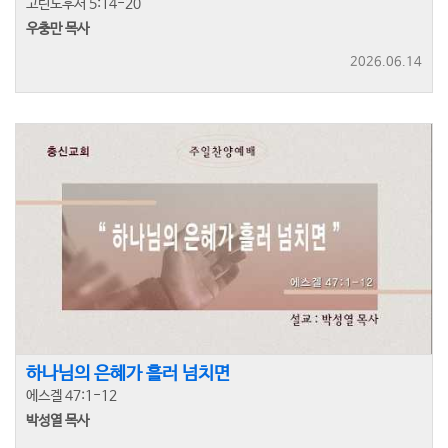
고린도후서 5:14-20
우충만 목사
2026.06.14
하나님의 은혜가 흘러 넘치면
에스겔 47:1-12
박성열 목사