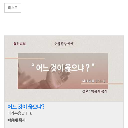
리스트
어느 것이 옳으냐?
마가복음 3:1-6
박용채 목사