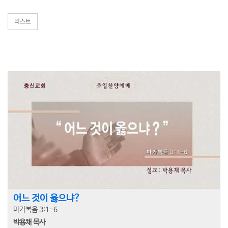
리스트
어느 것이 옳으냐?
마가복음 3:1-6
박용채 목사