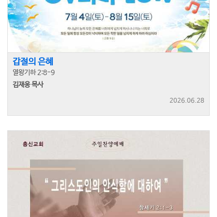
갑절의 은혜
열왕기하 2:8-9
김재웅 목사
2026.06.28