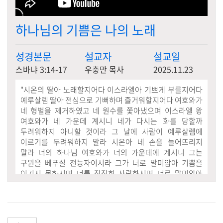
하나님의 기쁨은 나의 노래
성경본문
설교자
설교일
스바냐 3:14-17
우충만 목사
2025.11.23
"
시온의 딸아 노래할지어다 이스라엘아 기쁘게 부를지어다
예루살렘 딸아 전심으로 기뻐하며 즐거워할지어다 여호와가
네 형벌을 제거하였고 네 원수를 쫓아냈으며 이스라엘 왕
여호와가 네 가운데 계시니 네가 다시는 화를 당할까
두려워하지 아니할 것이라 그 날에 사람이 예루살렘에
이르기를 두려워하지 말라 시온아 네 손을 늘어뜨리지
말라 너의 하나님 여호와가 너의 가운데에 계시니 그는
구원을 베푸실 전능자이시라 그가 너로 말미암아 기쁨을
이기지 못하시며 너를 잠잠히 사랑하시며 너로 말미암아
즐거이 부르며 기뻐하시리라 하리라
"