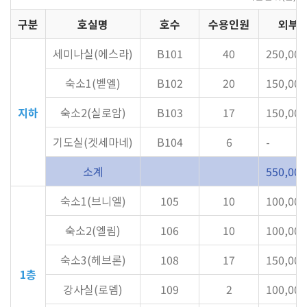
구분
호실명
호수
수용인원
외부
세미나실(에스라)
B101
40
250,000
숙소1(벧엘)
B102
20
150,000
지하
숙소2(실로암)
B103
17
150,000
기도실(겟세마네)
B104
6
-
소계
550,000
숙소1(브니엘)
105
10
100,000
숙소2(엘림)
106
10
100,000
숙소3(헤브론)
108
17
150,000
1층
강사실(로뎀)
109
2
100,000