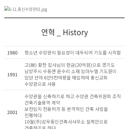
연혁 _ History
1980
청소년 수양관의 필요성이 대두되어 기도를 시작함
고(故) 황찬 집사님의 헌금(20억원)으로 경기도
남양주시 수동면 운수리 소재 임마누엘 기도원이
1991
있던 산야 6만5천여평을 매입하여 충신교회
수양관으로 사용
수양관을 신축하기로 하고 수양관 건축위원회 조직
건축기술용역 계약
보전임지 전용허가 등 본격적인 건축 사업을
2001
진행하다
10월(주)삼우동인건축사사무소 설계안으로
건축하기로 하다