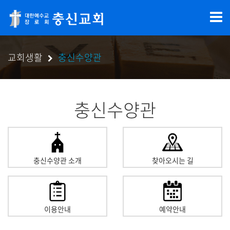
교회생활
충신수양관
충신수양관
충신수양관 소개
찾아오시는 길
이용안내
예약안내