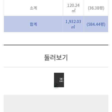
120.24
소계
(36.38평)
㎡
1,932.03
합계
(584.44평)
㎡
둘러보기
조형물1