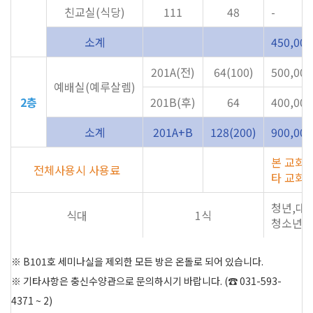
친교실(식당)
111
48
-
소계
450,000
201A(전)
64(100)
500,000
예배실(예루살렘)
2층
201B(후)
64
400,000
소계
201A+B
128(200)
900,000
본 교회 1
전체사용시 사용료
타 교회 1
청년,대인 
식대
1식
청소년 : 
※ B101호 세미나실을 제외한 모든 방은 온돌로 되어 있습니다.
※ 기타사항은 충신수양관으로 문의하시기 바랍니다. (☎ 031-593-
4371 ~ 2)