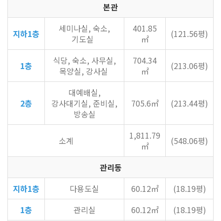
본관
세미나실, 숙소,
401.85
지하1층
(121.56평)
기도실
㎡
식당, 숙소, 사무실,
704.34
1층
(213.06평)
목양실, 강사실
㎡
대예배실,
2층
강사대기실, 준비실,
705.6㎡
(213.44평)
방송실
1,811.79
소계
(548.06평)
㎡
관리동
지하1층
다용도실
60.12㎡
(18.19평)
1층
관리실
60.12㎡
(18.19평)