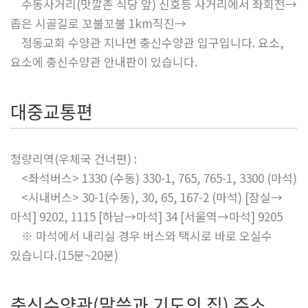
수동사거리(맛깔촌 식당 앞) 신호등 사거리에서 좌회전→
좁은 시골길로 꼬불꼬불 1km직진→
정동교회 수양관 지나면 충신수양관 입구입니다. 요소,
요소에 충신수양관 안내판이 있습니다.
대중교통편
청량리역(우체국 건너편) :
<좌석버스> 1330 (수동) 330-1, 765, 765-1, 3300 (마석)
<시내버스> 30-1(수동), 30, 65, 167-2 (마석) [잠실→
마석] 9202, 1115 [하남→마석] 34 [서울역→마석] 9205
※ 마석에서 내리실 경우 버스와 택시로 바로 오실수
있습니다.(15분~20분)
충신수양관(말씀과 기도의 집) 주소