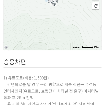
100m
승용차편
1) 유료도로(비용: 1,500원)
강변북로를 탈 경우 구리 방향으로 계속 직진→ 수석동
인터체인지(유료도로, 호평간 마치터널 전 출구) 마치터널
통과 후 2Km 진행.
육교 밑 천마산입구 삼거리(쉼터휴게소 앞) 신호 받아