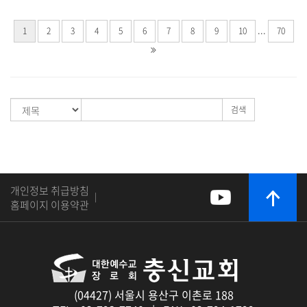
...
1
2
3
4
5
6
7
8
9
10
70
검색
개인정보 취급방침
|
홈페이지 이용약관
(04427) 서울시 용산구 이촌로 188