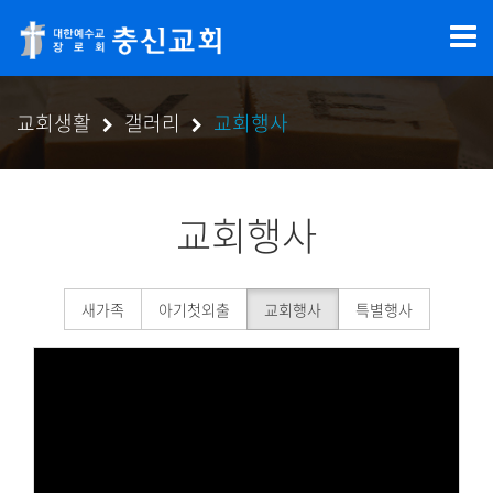
교회생활
갤러리
교회행사
교회행사
새가족
아기첫외출
교회행사
특별행사
Views