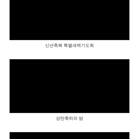
Views
신년축복 특별새벽기도회
Views
성탄축하의 밤