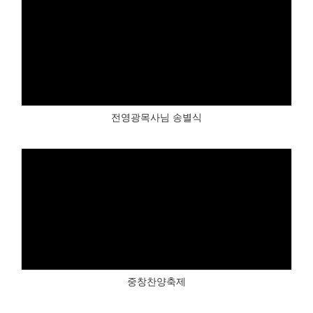
Views
전영광목사님 송별식
Views
중창찬양축제