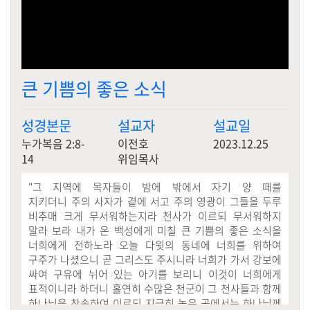
큰 기쁨의 좋은 소식
성경본문
설교자
설교일
누가복음 2:8-
이전호
2023.12.25
14
위임목사
"
그 지역에 목자들이 밤에 밖에서 자기 양 떼를
지키더니 주의 사자가 곁에 서고 주의 영광이 그들을 두루
비추매 크게 무서워하는지라 천사가 이르되 무서워하지
말라 보라 내가 온 백성에게 미칠 큰 기쁨의 좋은 소식을
너희에게 전하노라 오늘 다윗의 동네에 너희를 위하여
구주가 나셨으니 곧 그리스도 주시니라 너희가 가서 강보에
싸여 구유에 뉘어 있는 아기를 보리니 이것이 너희에게
표적이니라 하더니 홀연히 수많은 천군이 그 천사들과 함께
하나님을 찬송하여 이르되 지극히 높은 곳에서는 하나님께