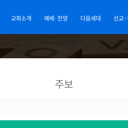
교회소개
예배·찬양
다음세대
선교·
주보