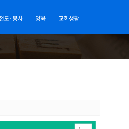
전도·봉사
양육
교회생활