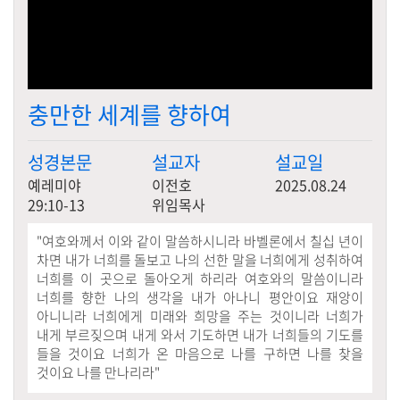
충만한 세계를 향하여
성경본문
설교자
설교일
예레미야
이전호
2025.08.24
29:10-13
위임목사
"
여호와께서 이와 같이 말씀하시니라 바벨론에서 칠십 년이
차면 내가 너희를 돌보고 나의 선한 말을 너희에게 성취하여
너희를 이 곳으로 돌아오게 하리라 여호와의 말씀이니라
너희를 향한 나의 생각을 내가 아나니 평안이요 재앙이
아니니라 너희에게 미래와 희망을 주는 것이니라 너희가
내게 부르짖으며 내게 와서 기도하면 내가 너희들의 기도를
들을 것이요 너희가 온 마음으로 나를 구하면 나를 찾을
것이요 나를 만나리라
"