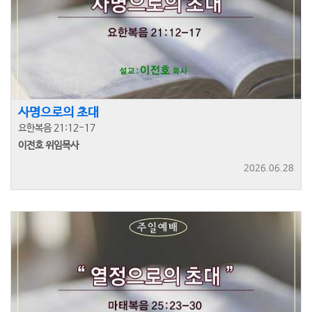
사명으로의 초대
요한복음 21:12-17
이전호 위임목사
2026.06.28