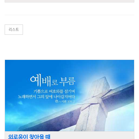
리스트
외로움이 찾아올 때